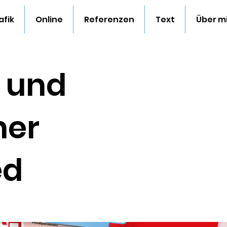
afik
Online
Referenzen
Text
Über m
n und
ner
ed