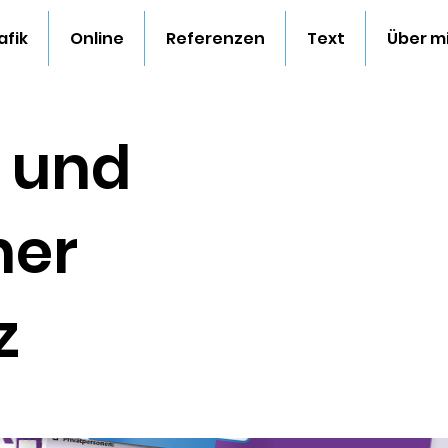
afik
Online
Referenzen
Text
Über m
n und
ner
z