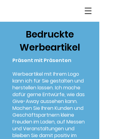
Bedruckte
Werbeartikel
Präsent mit Präsenten
Werbeartikel mit Ihrem Logo
kann ich für Sie gestalten und
herstellen lassen. Ich mache
dafür gerne Entwürfe, wie das
Give-Away aussehen kann.
Machen Sie Ihren Kunden und
Geschäftspartnern kleine
Freuden im Laden, auf Messen
und Veranstaltungen und
bleiben Sie damit positiv im