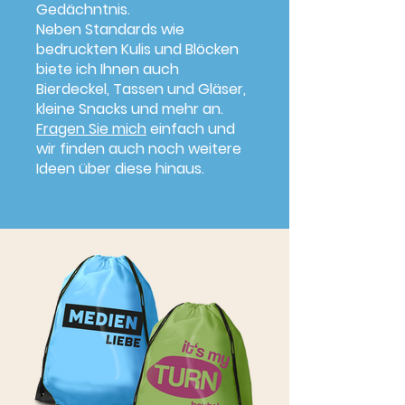
Gedächntnis.
Neben Standards wie
bedruckten Kulis und Blöcken
biete ich Ihnen auch
Bierdeckel, Tassen und Gläser,
kleine Snacks und mehr an.
Fragen Sie mich
einfach und
wir finden auch noch weitere
Ideen über diese hinaus.