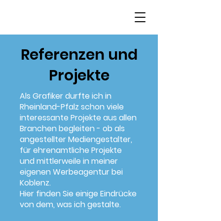
Referenzen und
Projekte
Als Grafiker durfte ich in
Rheinland-Pfalz schon viele
interessante Projekte aus allen
Branchen begleiten - ob als
angestellter Mediengestalter,
für ehrenamtliche Projekte
und mittlerweile in meiner
eigenen Werbeagentur bei
Koblenz.
Hier finden Sie einige Eindrücke
von dem, was ich gestalte.